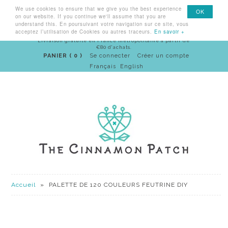
We use cookies to ensure that we give you the best experience
Menu
OK
on our website. If you continue we'll assume that you are
understand this. En poursuivant votre navigation sur ce site, vous
acceptez l’utilisation de Cookies ou autres traceurs.
En savoir +
Livraison gratuite en France métropolitaine à partir de
€80 d'achats.
PANIER ( 0 )
Se connecter
Créer un compte
Français
English
Accueil
»
PALETTE DE 120 COULEURS FEUTRINE DIY