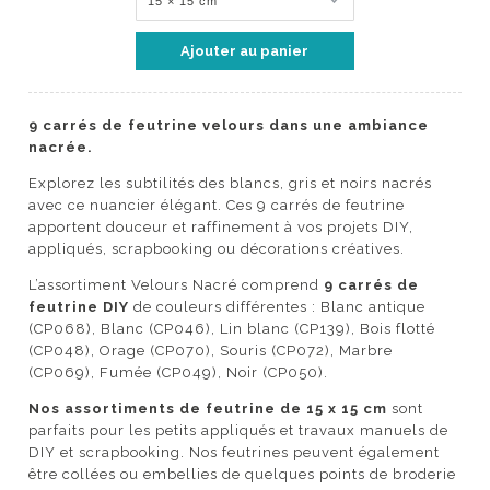
9 carrés de feutrine velours dans une ambiance
nacrée.
Explorez les subtilités des blancs, gris et noirs nacrés
avec ce nuancier élégant. Ces 9 carrés de feutrine
apportent douceur et raffinement à vos projets DIY,
appliqués, scrapbooking ou décorations créatives.
L’assortiment Velours Nacré comprend
9 carrés de
feutrine DIY
de couleurs différentes :
Blanc antique
(CP068),
Blanc (CP046),
Lin blanc (CP139),
Bois flotté
(CP048),
Orage (CP070),
Souris (CP072),
Marbre
(CP069),
Fumée (CP049),
Noir (CP050).
Nos assortiments de feutrine de 15 x 15 cm
sont
parfaits pour les petits appliqués et travaux manuels de
DIY et scrapbooking. Nos feutrines peuvent également
être collées ou embellies de quelques points de broderie