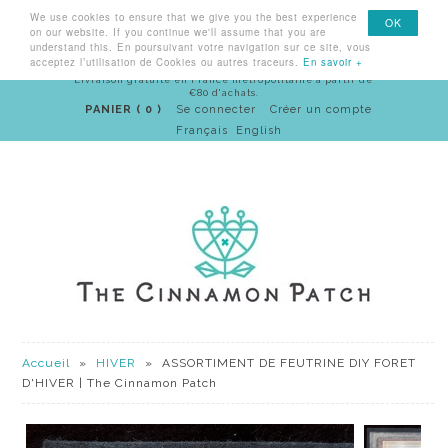
We use cookies to ensure that we give you the best experience
Menu
OK
on our website. If you continue we'll assume that you are
understand this. En poursuivant votre navigation sur ce site, vous
acceptez l’utilisation de Cookies ou autres traceurs.
En savoir +
Livraison gratuite en France métropolitaine à partir de
€80 d'achats.
PANIER ( 0 )
Se connecter
Créer un compte
Français
English
Accueil
»
HIVER
»
ASSORTIMENT DE FEUTRINE DIY FORET
D'HIVER | The Cinnamon Patch