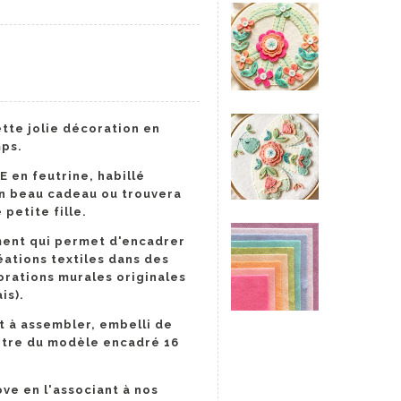
tte jolie décoration en
emps.
E en feutrine, habillé
un beau cadeau ou trouvera
petite fille.
ment qui permet d'encadrer
éations textiles dans des
rations murales originales
is).
t à assembler, embelli de
ètre du modèle encadré 16
ve en l'associant à nos