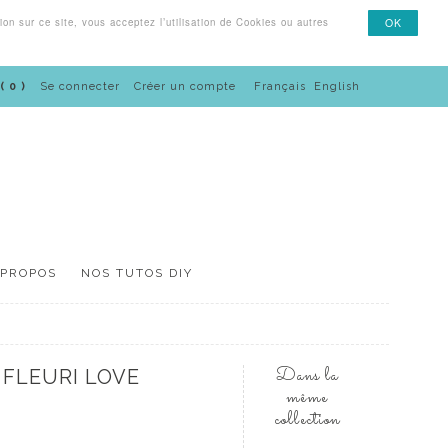
on sur ce site, vous acceptez l’utilisation de Cookies ou autres
OK
 0 )
Se connecter
Créer un compte
Français
English
 PROPOS
NOS TUTOS DIY
Dans la
 FLEURI LOVE
même
collection