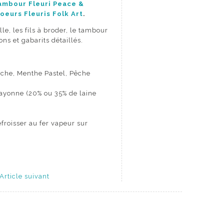
ambour Fleuri Peace &
oeurs Fleuris Folk Art
.
lle, les fils à broder, le tambour
ons et gabarits détaillés.
tache, Menthe Pastel, Pêche
rayonne (20% ou 35% de laine
froisser au fer vapeur sur
Article suivant