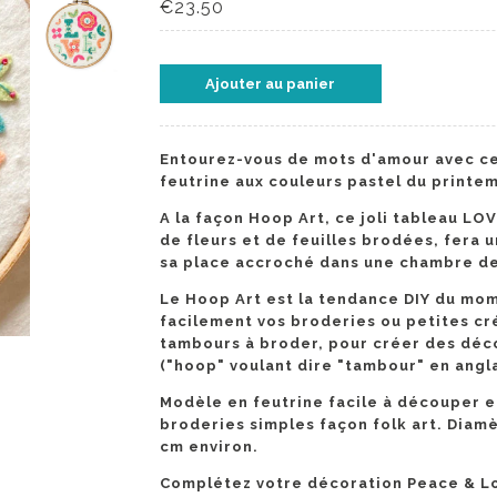
€23.50
Entourez-vous de mots d'amour avec ce
feutrine aux couleurs pastel du print
A la façon Hoop Art, ce joli tableau LOV
de fleurs et de feuilles brodées, fera 
sa place accroché dans une chambre de 
Le Hoop Art est la tendance DIY du mo
facilement vos broderies ou petites cr
tambours à broder, pour créer des déco
("hoop" voulant dire "tambour" en angla
Modèle en feutrine facile à découper e
broderies simples façon folk art. Diam
cm environ
.
Complétez votre décoration Peace & Lo