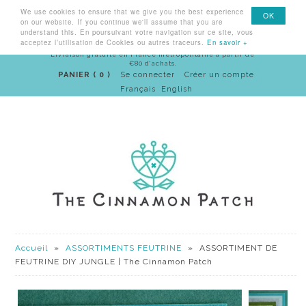
We use cookies to ensure that we give you the best experience
Menu
OK
on our website. If you continue we'll assume that you are
understand this. En poursuivant votre navigation sur ce site, vous
acceptez l’utilisation de Cookies ou autres traceurs.
En savoir +
Livraison gratuite en France métropolitaine à partir de
€80 d'achats.
PANIER ( 0 )
Se connecter
Créer un compte
Français
English
Accueil
»
ASSORTIMENTS FEUTRINE
»
ASSORTIMENT DE
FEUTRINE DIY JUNGLE | The Cinnamon Patch