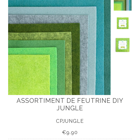
Accueil
Nouveautés
Livres
Accessoires
ASSORTIMENT DE FEUTRINE DIY
À propos
JUNGLE
Nos tutos DIY
CPJUNGLE
€9.90