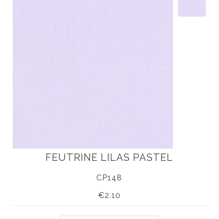
Accueil
Nouveautés
Livres
Accessoires
À propos
Nos tutos DIY
FEUTRINE LILAS PASTEL
CP148
€2.10