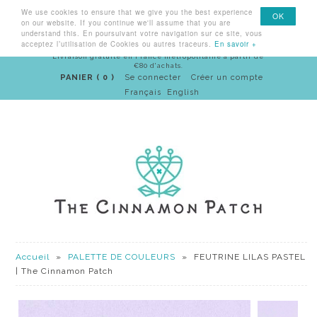
We use cookies to ensure that we give you the best experience
Menu
OK
on our website. If you continue we'll assume that you are
understand this. En poursuivant votre navigation sur ce site, vous
acceptez l’utilisation de Cookies ou autres traceurs.
En savoir +
Livraison gratuite en France métropolitaine à partir de
€80 d'achats.
PANIER ( 0 )
Se connecter
Créer un compte
Français
English
Accueil
»
PALETTE DE COULEURS
»
FEUTRINE LILAS PASTEL
| The Cinnamon Patch