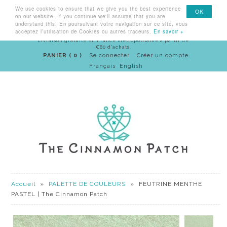
We use cookies to ensure that we give you the best experience
Menu
OK
on our website. If you continue we'll assume that you are
understand this. En poursuivant votre navigation sur ce site, vous
acceptez l’utilisation de Cookies ou autres traceurs.
En savoir +
Livraison gratuite en France métropolitaine à partir de
€80 d'achats.
PANIER ( 0 )
Se connecter
Créer un compte
Français
English
Accueil
»
PALETTE DE COULEURS
»
FEUTRINE MENTHE
PASTEL | The Cinnamon Patch